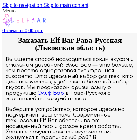
Skip to navigation
Skip to main content
Меню
0
элемент
0,00
грн.
Заказать Elf Bar Рава-Русская
(Львовская область)
Вы ищете способ насладиться ярким вкусом и
стильным дизайном? Эльф Бар — это больше,
чем просто одноразовая электронная
сигарета. Это идеальный выбор для тех, кто
ценит качество, удобство и богатый выбор
вкусов. Мы предлагаем оригинальную
продукцию
Эльф Бар
в Рава-Русская с
гарантией на каждый товар.
Выберите устройство, которое идеально
подчеркнет ваш стиль. Современные
технологии Elf Bar обеспечивают
насыщенный пар и долгое время работы.
Хотите почувствовать вкус лета или
окунуться в тропический рай? В