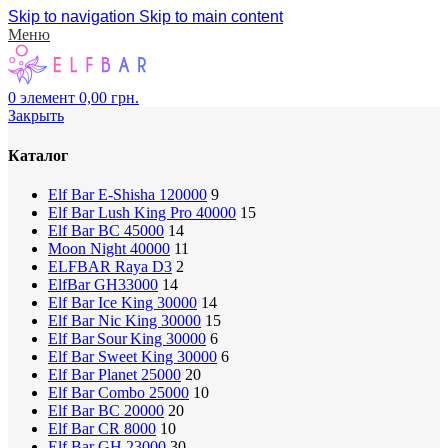
Skip to navigation
Skip to main content
Меню
0
элемент
0,00
грн.
Закрыть
Каталог
Elf Bar E-Shisha 120000
9
Elf Bar Lush King Pro 40000
15
Elf Bar BC 45000
14
Moon Night 40000
11
ELFBAR Raya D3
2
ElfBar GH33000
14
Elf Bar Ice King 30000
14
Elf Bar Nic King 30000
15
Elf Bar Sour King 30000
6
Elf Bar Sweet King 30000
6
Elf Bar Planet 25000
20
Elf Bar Combo 25000
10
Elf Bar BC 20000
20
Elf Bar CR 8000
10
Elf Bar GH 23000
30